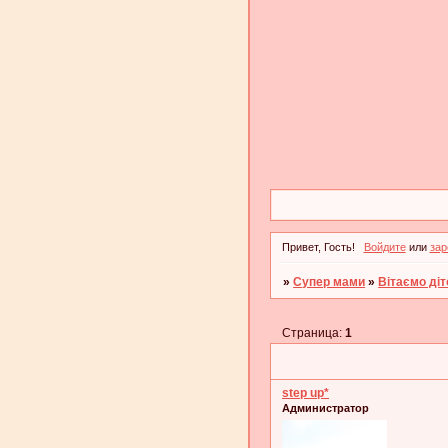
Привет, Гость!
Войдите
или
зар
»
Супер мами
»
Вітаємо діт
Страница:
1
step up*
Администратор