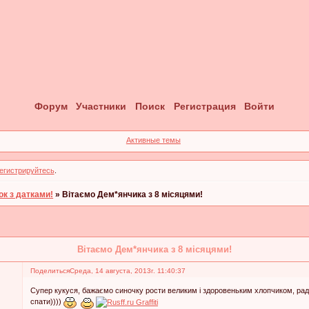
Форум
Участники
Поиск
Регистрация
Войти
Активные темы
егистрируйтесь
.
ок з датками!
»
Вітаємо Дем*янчика з 8 місяцями!
Вітаємо Дем*янчика з 8 місяцями!
Поделиться
Среда, 14 августа, 2013г. 11:40:37
Супер кукуся, бажаємо синочку рости великим і здоровеньким хлопчиком, раду
спати))))