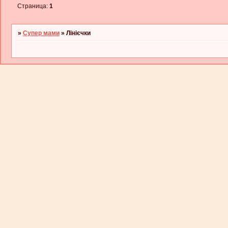
Страница:
1
»
Супер мами
»
Лінієчки