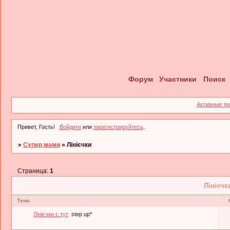
Форум
Участники
Поиск
Активные т
Привет, Гость!
Войдите
или
зарегистрируйтесь
.
»
Супер мами
»
Лінієчки
Страница:
1
Лінієчк
Тема
Лінієчки є тут
step up*